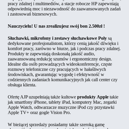
pracy zdalnej i multimediów, a stacje robocze HP zapewniają
odpowiednią moc i niezawodność do zaawansowanych zadań
i zastosowań biznesowych.
Nauczycielu! U nas zrealizujesz swój bon 2.500zł !
Słuchawki, mikrofony i zestawy słuchawkowe
Poly
są
dedykowane profesjonalistom, którzy cenią jakość dźwięku i
komfort pracy, zarówno w biurze, jak i podczas pracy zdalnej.
Produkty te zapewniają doskonałą jakość audio,
zaawansowaną redukcję szumów i ergonomiczny design.
Idealne dla osób prowadzących wideokonferencje, częste
rozmowy telefoniczne czy pracujących w hałaśliwych
środowiskach, gwarantując wygodę i efektywność w
codziennych zadaniach komunikacyjnych jak call center czy
obsługa klienta.
Ofertę AJP uzupełniają także kultowe
produkty
Apple
takie
jak smartfony iPhone, tablety iPad, komputery Mac, zegarki
Apple Watch, odtwarzacze muzyczne iPod czy przystawki
Apple TV+ oraz gogle Vision Pro.
W bieżącej sprzedaży posiadamy także szeroką gamę