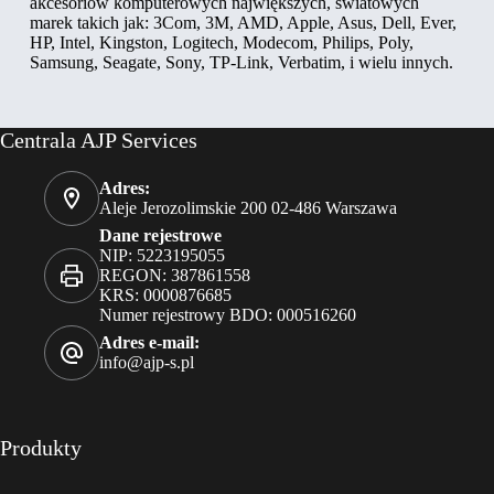
akcesoriów komputerowych największych, światowych
marek takich jak: 3Com, 3M, AMD, Apple, Asus, Dell, Ever,
HP, Intel, Kingston, Logitech, Modecom, Philips, Poly,
Samsung, Seagate, Sony, TP-Link, Verbatim, i wielu innych.
Centrala AJP Services
Adres:
Aleje Jerozolimskie 200 02-486 Warszawa
Dane rejestrowe
NIP: 5223195055
REGON: 387861558
KRS: 0000876685
Numer rejestrowy BDO: 000516260
Adres e-mail:
info@ajp-s.pl
Produkty