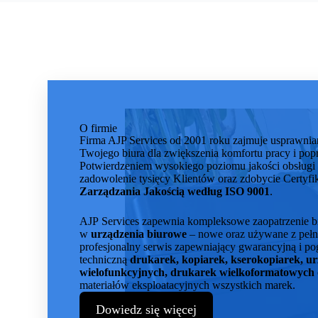
O firmie
Firma AJP Services od 2001 roku zajmuje usprawni
Twojego biura dla zwiększenia komfortu pracy i pop
Potwierdzeniem wysokiego poziomu jakości obsługi i 
zadowolenie tysięcy Klientów oraz zdobycie Certyfi
Zarządzania Jakością według ISO 9001
.
AJP Services zapewnia kompleksowe zaopatrzenie biur
w
urządzenia biurowe
– nowe oraz używane z pełną
profesjonalny serwis zapewniający gwarancyjną i p
techniczną
drukarek, kopiarek, kserokopiarek, u
wielofunkcyjnych, drukarek wielkoformatowych
materiałów eksploatacyjnych wszystkich marek.
Dowiedz się więcej