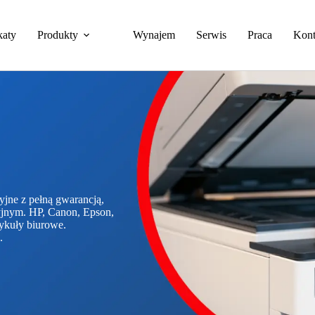
katy
Produkty
Wynajem
Serwis
Praca
Kont
yjne z pełną gwarancją,
yjnym. HP, Canon, Epson,
tykuły biurowe.
.