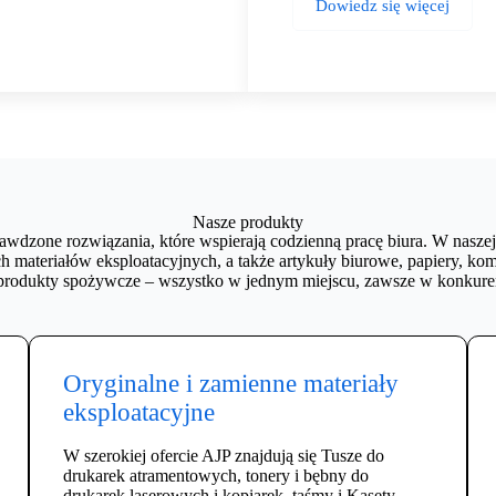
Dowiedz się więcej
Nasze produkty
awdzone rozwiązania, które wspierają codzienną pracę biura. W naszej
h materiałów eksploatacyjnych, a także artykuły biurowe, papiery, kom
z produkty spożywcze – wszystko w jednym miejscu, zawsze w konkuren
Oryginalne i zamienne materiały
eksploatacyjne
W szerokiej ofercie AJP znajdują się Tusze do
drukarek atramentowych, tonery i bębny do
drukarek laserowych i kopiarek, taśmy i Kasety