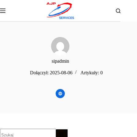
Przejdź
do
treści
sipadmin
Dołączył: 2025-08-06
Artykuły: 0
Brak
wyników