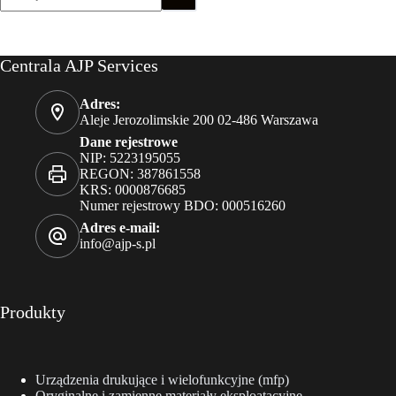
Centrala AJP Services
Adres:
Aleje Jerozolimskie 200 02-486 Warszawa
Dane rejestrowe
NIP: 5223195055
REGON: 387861558
KRS: 0000876685
Numer rejestrowy BDO: 000516260
Adres e-mail:
info@ajp-s.pl
Produkty
Urządzenia drukujące i wielofunkcyjne (mfp)
Oryginalne i zamienne materiały eksploatacyjne